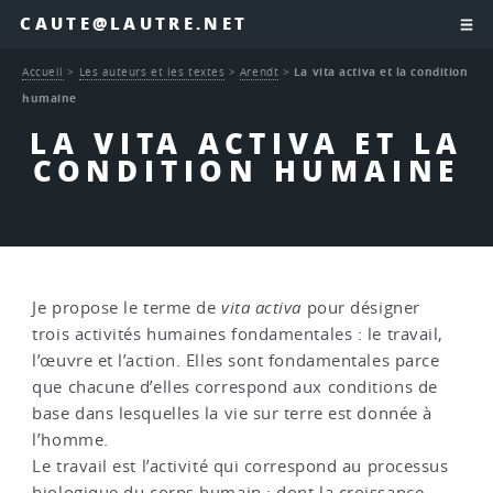
CAUTE@LAUTRE.NET
Accueil
>
Les auteurs et les textes
>
Arendt
>
La vita activa et la condition
humaine
LA VITA ACTIVA ET LA
CONDITION HUMAINE
Je propose le terme de
vita activa
pour désigner
trois activités humaines fondamentales : le travail,
l’œuvre et l’action. Elles sont fondamentales parce
que chacune d’elles correspond aux conditions de
base dans lesquelles la vie sur terre est donnée à
l’homme.
Le travail est l’activité qui correspond au processus
biologique du corps humain ; dont la croissance