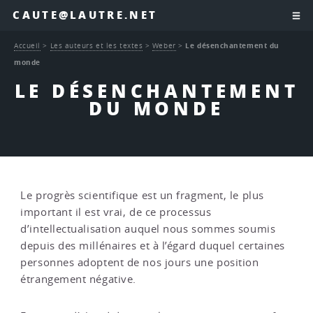
CAUTE@LAUTRE.NET
Accueil
>
Les auteurs et les textes
>
Weber
>
Le désenchantement du
monde
LE DÉSENCHANTEMENT
DU MONDE
Le progrès scientifique est un fragment, le plus
important il est vrai, de ce processus
d’intellectualisation auquel nous sommes soumis
depuis des millénaires et à l’égard duquel certaines
personnes adoptent de nos jours une position
étrangement négative.