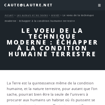
CAUTE@LAUTRE.NET
Accueil
>
Les auteurs et les textes
>
Arendt
>
Le voeu de la technique
moderne : échapper à la condition humaine terrestre
LE VOEU DE LA
TECHNIQUE
MODERNE : ÉCHAPPER
À LA CONDITION
HUMAINE TERRESTRE
La Terre est la quintessence même de la condition
humaine, et la nature terrestre, pour autant que l’on
sache, pourrait bien être la seule de l’univers à
procurer aux humains un habitat où ils puissent se