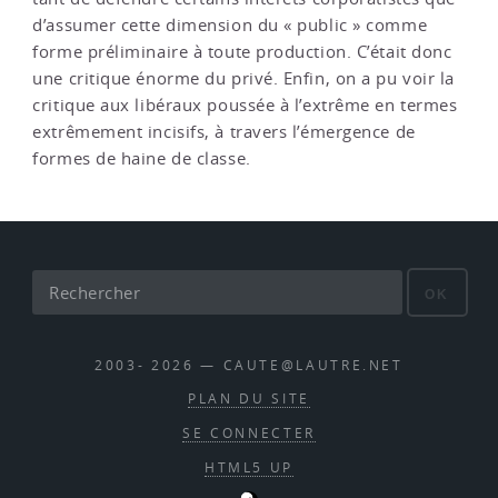
d’assumer cette dimension du « public » comme
forme préliminaire à toute production. C’était donc
une critique énorme du privé. Enfin, on a pu voir la
critique aux libéraux poussée à l’extrême en termes
extrêmement incisifs, à travers l’émergence de
formes de haine de classe.
OK
2003- 2026 — CAUTE@LAUTRE.NET
PLAN DU SITE
SE CONNECTER
HTML5 UP