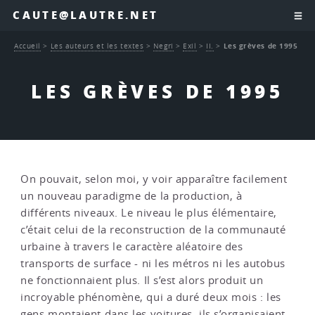
CAUTE@LAUTRE.NET
Accueil
>
Les auteurs et les textes
>
Negri
>
Exil
>
II.
>
Les grèves de 1995
LES GRÈVES DE 1995
On pouvait, selon moi, y voir apparaître facilement
un nouveau paradigme de la production, à
différents niveaux. Le niveau le plus élémentaire,
c’était celui de la reconstruction de la communauté
urbaine à travers le caractère aléatoire des
transports de surface - ni les métros ni les autobus
ne fonctionnaient plus. Il s’est alors produit un
incroyable phénomène, qui a duré deux mois : les
gens montaient dans les voitures, ils s’organisaient