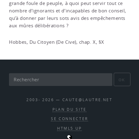
grande foule de peuple, à quoi peut servir tout ce
nombre d’ignorants et d’incapables de bon conseil,
qu’à donner par leurs sots avis des empêchements
aux mûres délibérations ?
Hobbes, Du Citoyen (De Cive), chap. X, §X
OK
2003- 2026 — CAUTE@LAUTRE.NET
PLAN DU SITE
SE CONNECTER
HTML5 UP