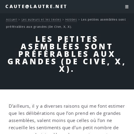
CAUTE@LAUTRE.NET
Accueil
>
Les auteurs et les textes
>
Hobbes
>
Les petites asemblées sont
préférables aux grandes (De Cive, X, X).
LES PETITES
ASEMBLÉES SONT
PRÉFÉRABLES AUX
GRANDES (DE CIVE, X,
X).
D’ailleurs, il y a diverses raisons qui me font estimer
que les délibérations que l’on prend en de grandes
assemblées, valent moins que celles où l’on ne
recueille les sentiments que d’un petit nombre de