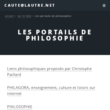
CAUTE@LAUTRE.NET
Accueil
>
Sur le Web
>
Les portails de philosophie
LES PORTAILS DE
PHILOSOPHIE
Liens philosophiques proposés par Christophe
Paillard
PHILAGORA, enseignement, culture et loisirs sur
internet
PHILOSOPHIE