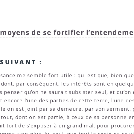
 moyens de se fortifier l’entendeme
 SUIVANT :
issance me semble fort utile : qui est que, bien q
dont, par conséquent, les intérêts sont en quelqu
 penser qu’on ne saurait subsister seul, et qu’on e
t encore l’une des parties de cette terre, l’une des
lle on est joint par sa demeure, par son serment, p
 tout, dont on est partie, à ceux de sa personne en
ait tort de s’exposer à un grand mal, pour procure
mme vaut plus, lui seul, que tout le reste de sa vil