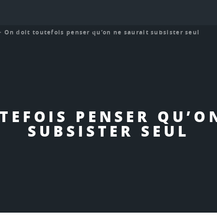
>
On doit toutefois penser qu’on ne saurait subsister seul
TEFOIS PENSER QU’O
SUBSISTER SEUL