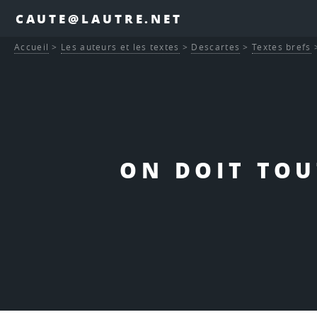
CAUTE@LAUTRE.NET
Accueil
>
Les auteurs et les textes
>
Descartes
>
Textes brefs
ON DOIT TOU