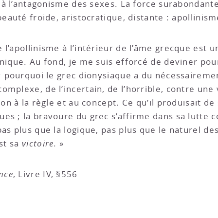
ée à l’antagonisme des sexes. La force surabondant
beauté froide, aristocratique, distante : apollinis
 l’apollinisme à l’intérieur de l’âme grecque est
nique. Au fond, je me suis efforcé de deviner pour
; pourquoi le grec dionysiaque a du nécessairement
mplexe, de l’incertain, de l’horrible, contre une v
on à la règle et au concept. Ce qu’il produisait de
es ; la bravoure du grec s’affirme dans sa lutte c
as plus que la logique, pas plus que le naturel de
est sa
victoire
. »
nce
, Livre IV, §556