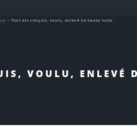
 vie
>
Tout est conquis, voulu, enlevé de haute lutte.
IS, VOULU, ENLEVÉ 