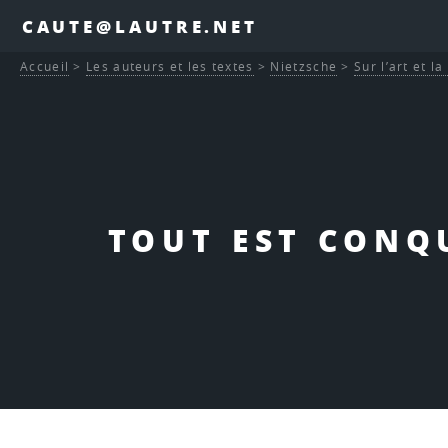
CAUTE@LAUTRE.NET
Accueil
>
Les auteurs et les textes
>
Nietzsche
>
Sur l’art et la
TOUT EST CONQU