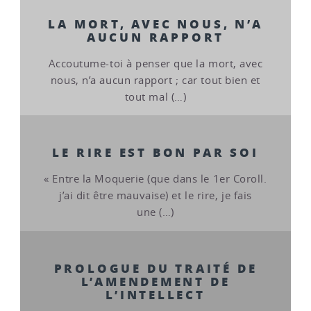
LA MORT, AVEC NOUS, N’A
AUCUN RAPPORT
Accoutume-toi à penser que la mort, avec
nous, n’a aucun rapport ; car tout bien et
tout mal (…)
LE RIRE EST BON PAR SOI
« Entre la Moquerie (que dans le 1er Coroll.
j’ai dit être mauvaise) et le rire, je fais
une (…)
PROLOGUE DU TRAITÉ DE
L’AMENDEMENT DE
L’INTELLECT