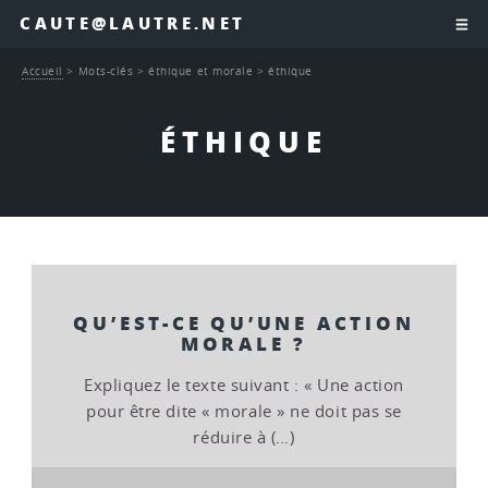
CAUTE@LAUTRE.NET
Accueil
>
Mots-clés
>
éthique et morale
>
éthique
ÉTHIQUE
QU’EST-CE QU’UNE ACTION
MORALE ?
Expliquez le texte suivant : « Une action
pour être dite « morale » ne doit pas se
réduire à (…)