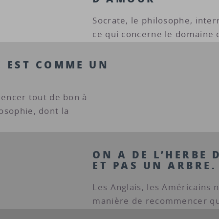
Socrate, le philosophe, inte
ce qui concerne le domaine d
E EST COMME UN
encer tout de bon à
losophie, dont la
ON A DE L’HERBE 
ET PAS UN ARBRE.
Les Anglais, les Américains 
manière de recommencer que 