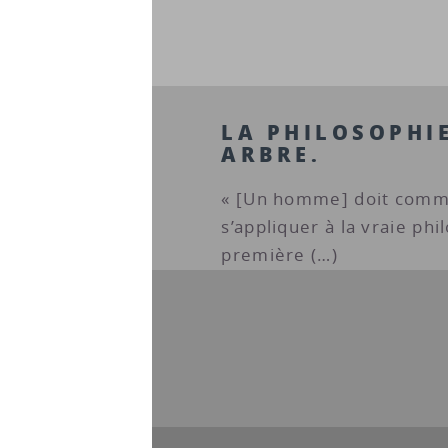
LA PHILOSOPHI
ARBRE.
« [Un homme] doit comm
s’appliquer à la vraie phi
première (…)