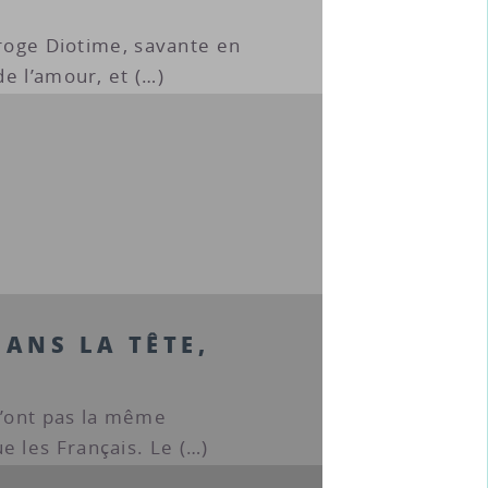
rroge Diotime, savante en
e l’amour, et (…)
DANS LA TÊTE,
n’ont pas la même
les Français. Le (…)