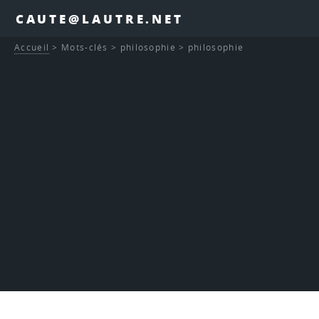
CAUTE@LAUTRE.NET
Accueil
>
Mots-clés
>
philosophie
>
philosophie