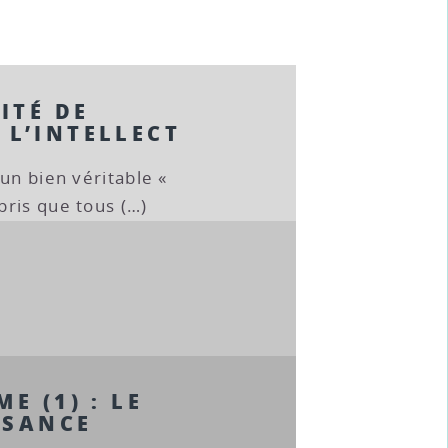
ITÉ DE
 L’INTELLECT
un bien véritable «
ris que tous (…)
E (1) : LE
SSANCE