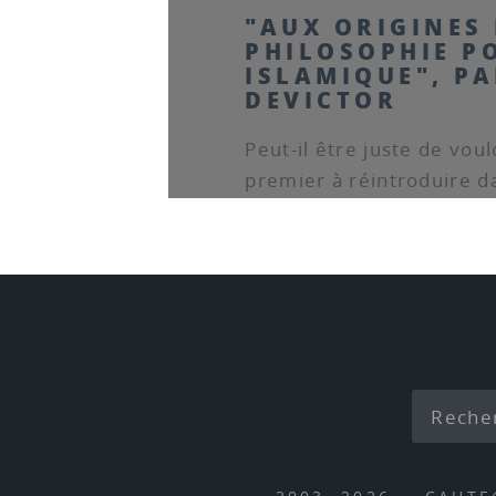
"AUX ORIGINES 
PHILOSOPHIE P
ISLAMIQUE", P
DEVICTOR
Peut-il être juste de voulo
premier à réintroduire da