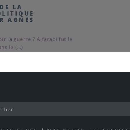
DE LA
OLITIQUE
AR AGNÈS
ir la guerre ? Alfarabi fut le
ns le (…)