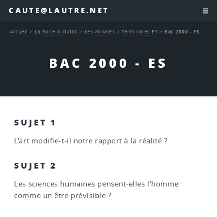
CAUTE@LAUTRE.NET
Accueil
>
La Boite à Outils
>
Les annales
>
Terminales ES
>
Bac 2000 - ES
BAC 2000 - ES
SUJET 1
L’art modifie-t-il notre rapport à la réalité ?
SUJET 2
Les sciences humaines pensent-elles l’homme
comme un être prévisible ?