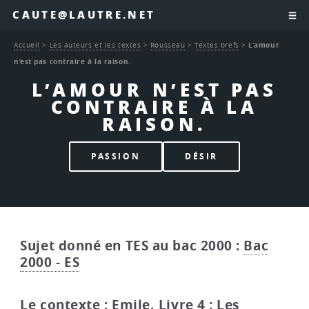
CAUTE@LAUTRE.NET
Accueil
>
Les auteurs et les textes
>
Rousseau
>
Textes brefs
>
L’amour
n’est pas contraire à la raison.
L’AMOUR N’EST PAS
CONTRAIRE À LA
RAISON.
PASSION
DÉSIR
Sujet donné en TES au bac 2000 :
Bac
2000 - ES
Le contexte :
Emile, Livre 4 : Les