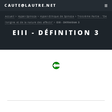
CAUTE@LAUTRE.NET
Accueil
>
Hyper-Spinoza
>
Hyper-Ethique de Spinoza
>
Troisième Partie : "De
l’origine et de la nature des affects"
>
EIII - Définition 3
EIII - DÉFINITION 3