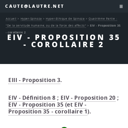
CAUTE@LAUTRE.NET
Accueil
>
Hyper-Spinoza
>
Hyper-Ethique de Spinoza
>
Quatrième Partie :
"De la servitude humaine, ou de la force des affects"
>
EIV - Proposition 35
- corollaire 2
EIV - PROPOSITION 35
- COROLLAIRE 2
EIII - Proposition 3
.
EIV - Définition 8
;
EIV - Proposition 20
;
EIV - Proposition 35
(et
EIV -
Proposition 35 - corollaire 1
).