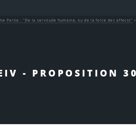
me Partie : "De la servitude humaine, ou de la force des affects"
EIV - PROPOSITION 3