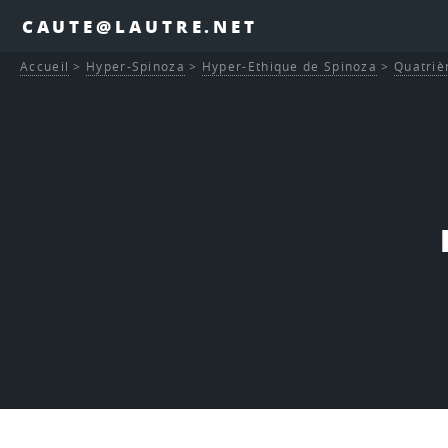
CAUTE@LAUTRE.NET
Accueil
>
Hyper-Spinoza
>
Hyper-Ethique de Spinoza
>
Quatriè