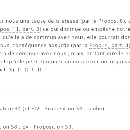
r nous une cause de tristesse (par la
Propos. 8
),
opos. 11, part. 3
) ce qui diminue ou empêche notre
e qu’elle a de commun avec nous, elle pourrait do
ous, conséquence absurde (par la
Prop. 4, part. 3
e a de commun avec nous ; mais, en tant qu’elle no
nt qu’elle peut diminuer ou empêcher notre puissan
rt. 3
). C. Q. F. D.
sition 34
(et
EIV - Proposition 34 - scolie
).
tion 38
;
EV - Proposition 39
.