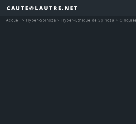
CAUTE@LAUTRE.NET
Accueil
>
Hyper-Spinoza
>
Hyper-Ethique de Spinoza
>
Cinquiè