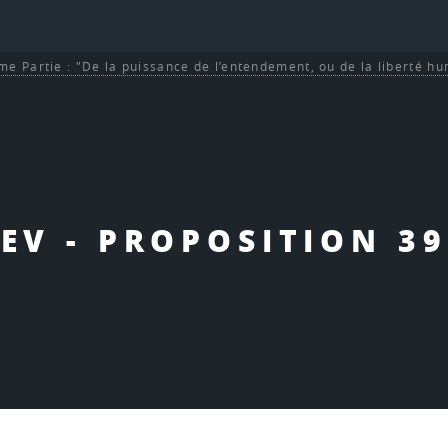
me Partie : "De la puissance de l’entendement, ou de la liberté h
EV - PROPOSITION 39