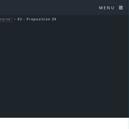
MENU
umaine"
>
EV - Proposition 39