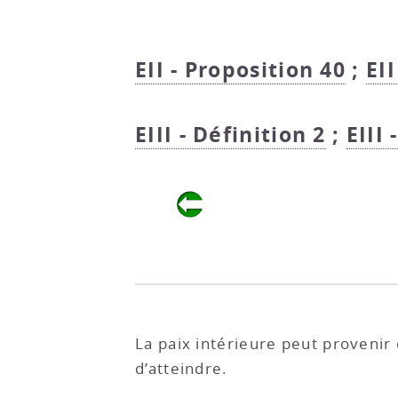
EII - Proposition 40
;
EII
EIII - Définition 2
;
EIII 
La paix intérieure peut provenir d
d’atteindre.