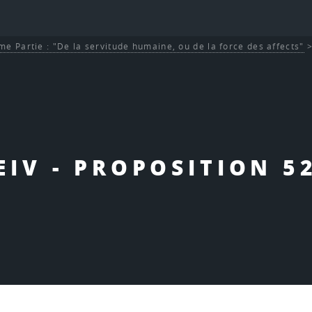
me Partie : "De la servitude humaine, ou de la force des affects"
EIV - PROPOSITION 5