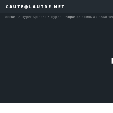
CAUTE@LAUTRE.NET
Accueil
>
Hyper-Spinoza
>
Hyper-Ethique de Spinoza
>
Quatriè