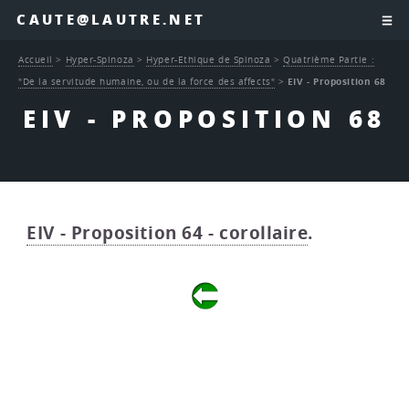
CAUTE@LAUTRE.NET
Accueil
>
Hyper-Spinoza
>
Hyper-Ethique de Spinoza
>
Quatrième Partie :
"De la servitude humaine, ou de la force des affects"
>
EIV - Proposition 68
EIV - PROPOSITION 68
EIV - Proposition 64 - corollaire
.