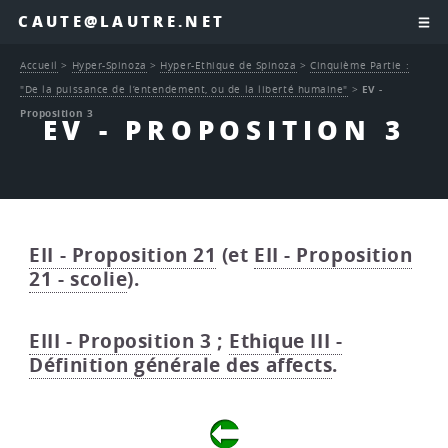
CAUTE@LAUTRE.NET
Accueil
>
Hyper-Spinoza
>
Hyper-Ethique de Spinoza
>
Cinquième Partie :
"De la puissance de l’entendement, ou de la liberté humaine"
>
EV -
Proposition 3
EV - PROPOSITION 3
EII - Proposition 21
(et
EII - Proposition
21 - scolie
).
EIII - Proposition 3
;
Ethique III -
Définition générale des affects
.