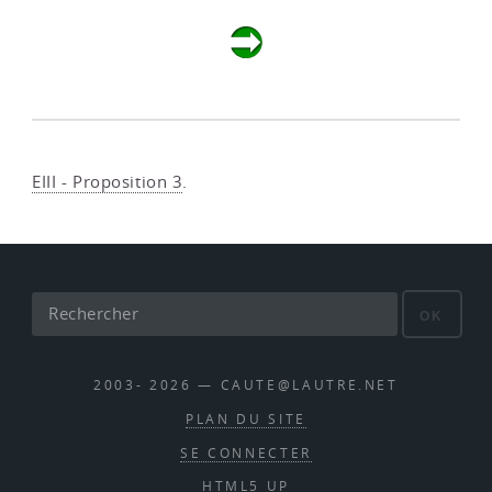
EIII - Proposition 3
.
OK
2003- 2026 — CAUTE@LAUTRE.NET
PLAN DU SITE
SE CONNECTER
HTML5 UP