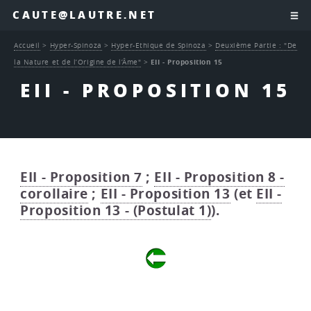
CAUTE@LAUTRE.NET
Accueil
>
Hyper-Spinoza
>
Hyper-Ethique de Spinoza
>
Deuxième Partie : "De
la Nature et de l’Origine de l’Âme"
>
EII - Proposition 15
EII - PROPOSITION 15
EII - Proposition 7
;
EII - Proposition 8 -
corollaire
;
EII - Proposition 13
(et
EII -
Proposition 13 - (Postulat 1)
).